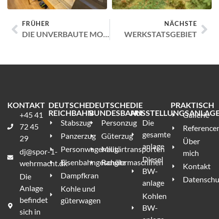
FRÜHER
NÄCHSTE
DIE UNVERBAUTE MODULE
WERKSTATSGEBIET
KONTAKT
DEUTSCHE
DEUTSCHE
DIE
PRAKTISCH
REICHBAHN
BUNDESBAHN
AUSSTELLUNGSANLAG
+45 41
Gallerie
Stabszug
Personzug
Die
72 45
Reference
gesamte
Panzerzug
Güterzug
29
Über
anlage
Personwagenzug
Militärtransporten
dj@spor-1-
mich
Diesel
Eisenbahngeschütz
Rangiermaschinen
wehrmacht.dk
Kontakt
BW-
Dampfkran
Die
Datenschut
anlage
Anlage
Kohle und
Kohlen
befindet
güterwagen
BW-
sich in