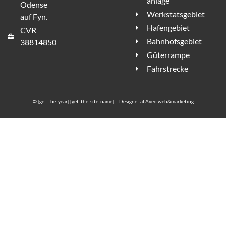
anlage
Odense
Werkstatsgebiet
auf Fyn.
Hafengebiet
CVR
Bahnhofsgebiet
38814850
Güterrampe
Fahrstrecke
© [get_the_year] [get_the_site_name] – Designet af
Aveo web&marketing