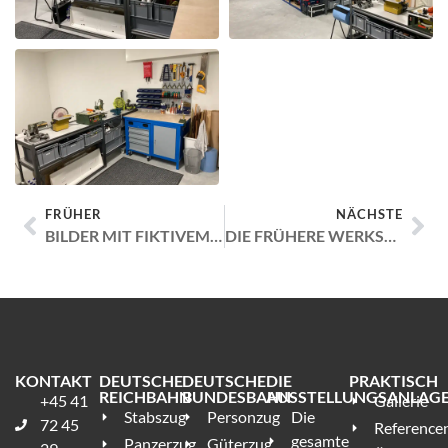
FRÜHER
NÄCHSTE
BILDER MIT FIKTIVEM HINTERGRUND
DIE FRÜHERE WERKSTÄTTEN
KONTAKT
DEUTSCHE
DEUTSCHE
DIE
PRAKTISCH
REICHBAHN
BUNDESBAHN
AUSSTELLUNGSANLAG
+45 41
Gallerie
Stabszug
Personzug
Die
72 45
Reference
gesamte
Panzerzug
Güterzug