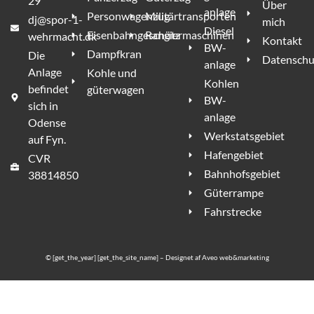
29
Über
anlage
Personwagenzug
Militärtransporten
dj@spor-1-
mich
Diesel
Eisenbahngeschütz
Rangiermaschinen
wehrmacht.dk
Kontakt
BW-
Dampfkran
Die
Datenschut
anlage
Anlage
Kohle und
Kohlen
befindet
güterwagen
BW-
sich in
anlage
Odense
Werkstatsgebiet
auf Fyn.
Hafengebiet
CVR
Bahnhofsgebiet
38814850
Güterrampe
Fahrstrecke
© [get_the_year] [get_the_site_name] – Designet af
Aveo web&marketing