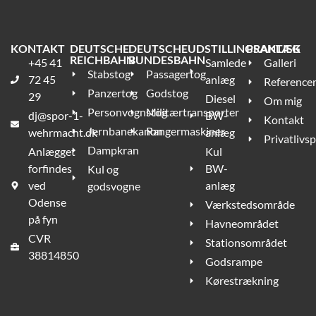
KONTAKT
DEUTSCHE
DEUTSCHE
UDSTILLINGSANLÆG
PRAKTISK
REICHBAHN
BUNDESBAHN
+45 41
Samlede
Galleri
Stabstog
Passagertog
72 45
anlæg
Reference
Panzertog
Godstog
29
Diesel
Om mig
Personvognstog
Militærtransporter
dj@spor-1-
BW-
Kontakt
Jernbanekanon
Rangermaskiner
wehrmacht.dk
anlæg
Privatlivsp
Dampkran
Anlægget
Kul
forfindes
BW-
Kul og
ved
anlæg
godsvogne
Odense
Værkstedsområde
på fyn
Havneområdet
CVR
Stationsområdet
38814850
Godsrampe
Kørestrækning