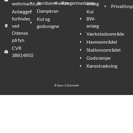
Jernbanekanon
Rangermaskiner
wehrmacht.dk
anlæg
Privatlivsp
Dampkran
Anlægget
Kul
forfindes
BW-
Kul og
ved
anlæg
godsvogne
Odense
Værkstedsområde
på fyn
Havneområdet
CVR
Stationsområdet
38814850
Godsrampe
Kørestrækning
©
Spor-1 Danmark