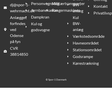
Personvognstog
Militærtransporter
dj@spor-1-
BW-
Kontakt
Jernbanekanon
Rangermaskiner
wehrmacht.dk
anlæg
Privatlivsp
Dampkran
Anlægget
Kul
forfindes
BW-
Kul og
ved
anlæg
godsvogne
Odense
Værkstedsområde
på fyn
Havneområdet
CVR
Stationsområdet
38814850
Godsrampe
Kørestrækning
©
Spor-1 Danmark